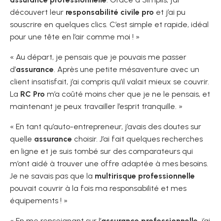
découvert leur
responsabilité civile pro
et j’ai pu
souscrire en quelques clics. C’est simple et rapide, idéal
pour une tête en l’air comme moi ! »
« Au départ, je pensais que je pouvais me passer
d’
assurance
. Après une petite mésaventure avec un
client insatisfait, j’ai compris qu’il valait mieux se couvrir.
La
RC Pro
m’a coûté moins cher que je ne le pensais, et
maintenant je peux travailler l’esprit tranquille. »
« En tant qu’auto-entrepreneur, j’avais des doutes sur
quelle
assurance
choisir. J’ai fait quelques recherches
en ligne et je suis tombé sur des comparateurs qui
m’ont aidé à trouver une offre adaptée à mes besoins.
Je ne savais pas que la
multirisque professionnelle
pouvait couvrir à la fois ma responsabilité et mes
équipements ! »
« En me renseignant sur l’
assurance professionnelle
, j’ai