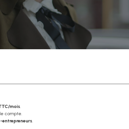
 TTC/mois
.
 de compte.
-entrepreneurs
.