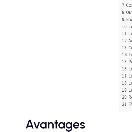
Com
Ou
Enc
L
L
A
C
T
P
L
L
L
L
R
F
Avantages