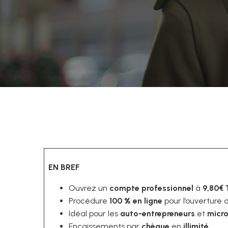
EN BREF
Ouvrez un
compte professionnel
à
9,80€
Procédure
100 % en ligne
pour l’ouverture
Idéal pour les
auto-entrepreneurs
et
micro
Encaissements par
chèque
en
illimité
.