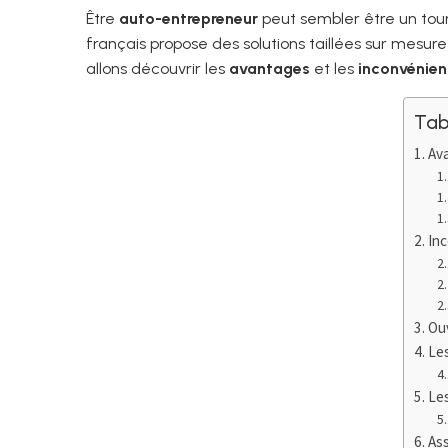
Être
auto-entrepreneur
peut sembler être un tour
français propose des solutions taillées sur mesure
allons découvrir les
avantages
et les
inconvénien
Tab
Av
In
Ou
Le
Le
As