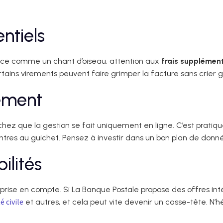
ntiels
uce comme un chant d’oiseau, attention aux
frais supplémen
tains virements peuvent faire grimper la facture sans crier g
uement
chez que la gestion se fait uniquement en ligne. C’est pratiqu
contres au guichet. Pensez à investir dans un bon plan de don
ilités
rise en compte. Si La Banque Postale propose des offres inté
é civile
et autres, et cela peut vite devenir un casse-tête. N’h