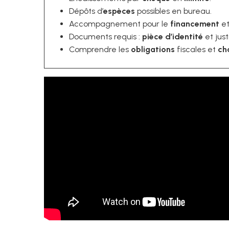
Dépôts d’
espèces
possibles en bureau.
Accompagnement pour le
financement
et
Documents requis :
pièce d’identité
et justi
Comprendre les
obligations
fiscales et
ch